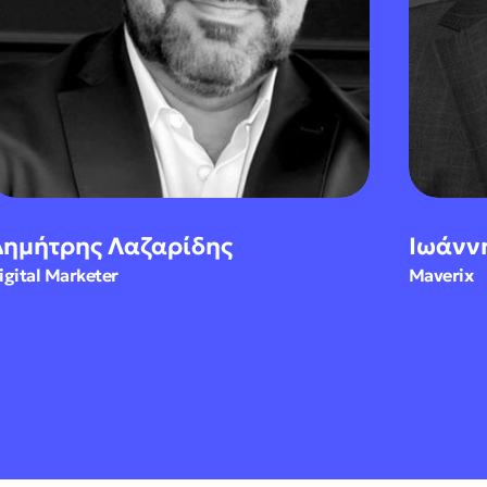
ρης Λαζαρίδης
Ιωάννης Μ
Marketer
Maverix