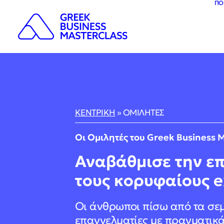
ΠΟ
ΚΕΝΤΡΙΚΗ
»
ΟΜΙΛΗΤΕΣ
Οι Ομιλητές του Greek Business M
Αναβάθμισε την επ
τους κορυφαίους e
Οι άνθρωποι πίσω από τα σεμ
επαγγελματίες με πραγματικά