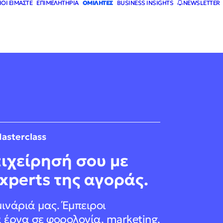
ΙΟΙ ΕΙΜΑΣΤΕ
ΕΠΙΜΕΛΗΤΗΡΙΑ
ΟΜΙΛΗΤΕΣ
BUSINESS INSIGHTS
NEWSLETTER
asterclass
ιχείρησή σου με
xperts της αγοράς.
ινάριά μας. Έμπειροι
 έργα σε φορολογία, marketing,