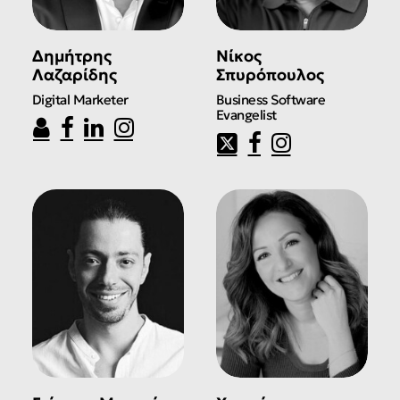
Δημήτρης
Νίκος
Λαζαρίδης
Σπυρόπουλος
Digital Marketer
Business Software
Evangelist
Άνοιγμα Facebook του/της Δη
Άνοιγμα LinkedIn του/της 
Άνοιγμα Instagram του/
Άνοιγμα X (Twi
Άνοιγμα Fac
Άνοιγμα I